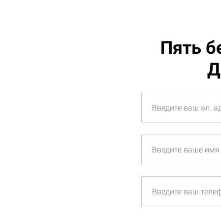
Пять б
Д